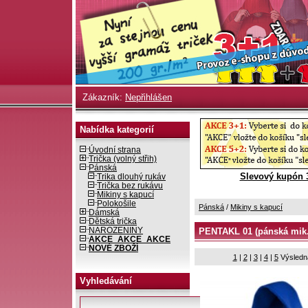
Zákazník:
Nepřihlášen
Nabídka kategorií
Úvodní strana
Trička (volný střih)
Pánská
Slevový kupón 
Trika dlouhý rukáv
Trička bez rukávu
Mikiny s kapucí
Polokošile
Pánská
/
Mikiny s kapucí
Dámská
Dětská trička
NAROZENINY
PENTAKL 01 (pánská mik.
AKCE_AKCE_AKCE
NOVÉ ZBOŽÍ
1
|
2
|
3
|
4
|
5
Výsledn
Vyhledávání