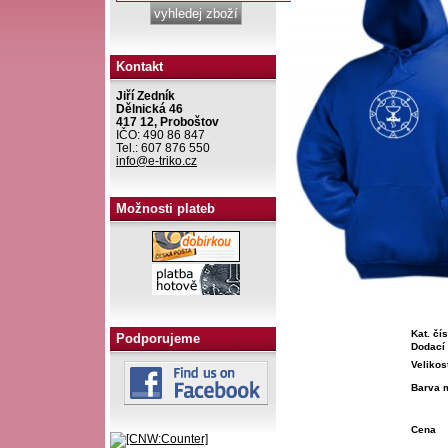
Kontakt
Jiří Zedník
Dělnická 46
417 12, Proboštov
IČO: 490 86 847
Tel.: 607 876 550
info@e-triko.cz
Možnosti plateb
Kat. čís
Podporujeme
Dodací 
Velikos
Barva 
Cena