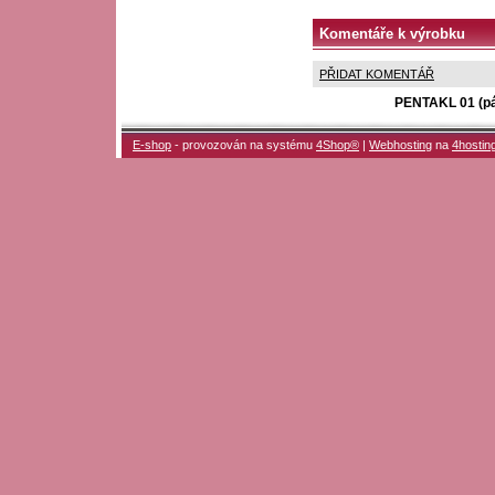
Komentáře k výrobku
PŘIDAT KOMENTÁŘ
PENTAKL 01 (pán
E-shop
- provozován na systému
4Shop®
|
Webhosting
na
4hostin