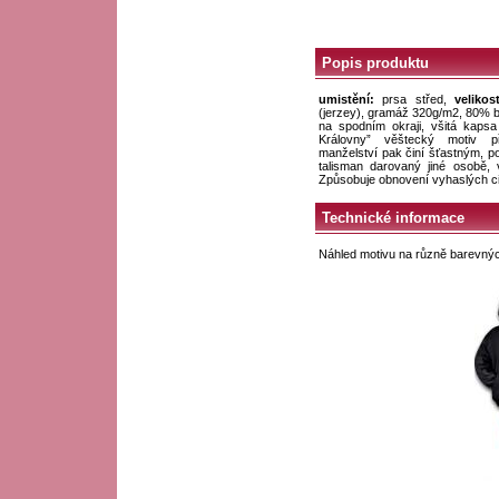
Popis produktu
umistění:
prsa střed,
velikos
(jerzey), gramáž 320g/m2, 80% b
na spodním okraji, všitá kapsa
Královny” věštecký motiv př
manželství pak činí šťastným, p
talisman darovaný jiné osobě, 
Způsobuje obnovení vyhaslých citů
Technické informace
Náhled motivu na různě barevný